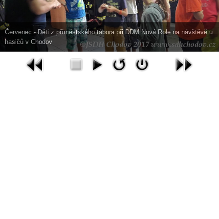
Červenec - Děti z příměstského tábora při DDM Nová Role na návštěvě u
hasičů v Chodov