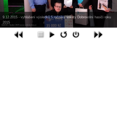
9.12.2015 - vyhlášení výsledků 5.ročníku ankety Dobrovolní hasiči roku
2015