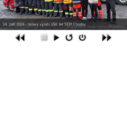
14. září 2024 - oslavy výročí 150. let SDH Chodov