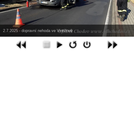
2.7.2025 - dopravní nehoda ve Vintířově