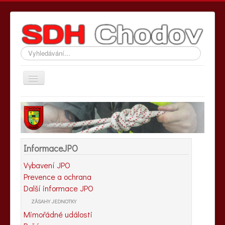
Vyhledávání...
Přepnout
navigaci
Hlavní stránka
Informace SDH
Informace JPO
InformaceJPO
Fotografie
Vybavení JPO
Kontakty
Prevence a ochrana
Další informace JPO
ZÁSAHY JEDNOTKY
Mimořádné události