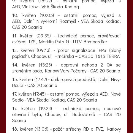
9. květen (18:02) - ostatní pomoc, výjezd s
AED, Vintířov - VEA Škoda Kodiaq
10. květen (10:05) - ostatní pomoc, výjezd s
AED, Dolní Nivy-Horní Rozmyšl - VEA Škoda Kodiaq,
CAS 20 Scania
11. květen (09:35) - technická pomoc, prověřovací
cvičení IZS, Merklín-Pstruží - UTV Bombardier
13. květen (09:13) - požár signalizace EPS (planý
poplach), Chodov, ul. Hrnčířská – CAS 30 T815 TERRA
14. květen (15:23) - dopravní nehoda 2 OA se
zraněním osob, Karlovy Vary-Počerny - CAS 20 Scania
15. květen (17:47) - únik ropných produktů, Dolní Nivy-
Boučí - CAS 20 Scania
17. květen (17:45) - ostatní pomoc, výjezd s AED, Nové
Sedlo - VEA Škoda Kodiaq, CAS 20 Scania
17. květen (19:23) - technická pomoc, nouzové
otevření bytu, Chodov, ul. Budovatelů – CAS 20
Scania
18. květen (13:06) - požár střechy RD a FVE, Karlovy