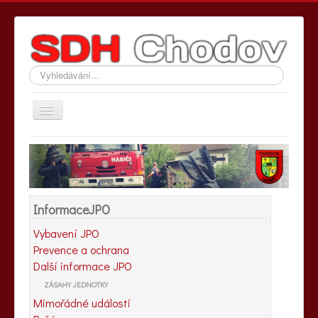
Vyhledávání...
Přepnout
navigaci
Hlavní stránka
Informace SDH
Informace JPO
InformaceJPO
Fotografie
Vybavení JPO
Kontakty
Prevence a ochrana
Další informace JPO
ZÁSAHY JEDNOTKY
Mimořádné události