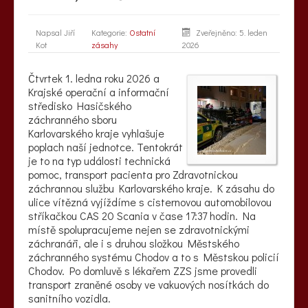
Napsal
Jiří
Kategorie:
Ostatní
Zveřejněno: 5. leden
Kot
zásahy
2026
Čtvrtek 1. ledna roku 2026 a
Krajské operační a informační
středisko Hasičského
záchranného sboru
Karlovarského kraje vyhlašuje
poplach naší jednotce. Tentokrát
je to na typ události technická
pomoc, transport pacienta pro Zdravotnickou
záchrannou službu Karlovarského kraje. K zásahu do
ulice vítězná vyjíždíme s cisternovou automobilovou
stříkačkou CAS 20 Scania v čase 17:37 hodin. Na
místě spolupracujeme nejen se zdravotnickými
záchranáři, ale i s druhou složkou Městského
záchranného systému Chodov a to s Městskou policií
Chodov. Po domluvě s lékařem ZZS jsme provedli
transport zraněné osoby ve vakuových nosítkách do
sanitního vozidla.