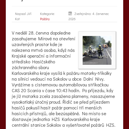
Napsal
Jiří
Kategorie:
Zveřejněno: 4. červenec
Kot
Požáry
2026
V neděli 28. června dopoledne
zasahujeme Mírové na otevření
uzavřených prostor kde je
nalezena mrtvá osoba, když nás
Krajské operační a informační
středisko Hasičského
záchranného sboru
Karlovarského kraje vysílá k požáru motorky-tříkolky
na silnici vedoucí na Sokolov u obce Dolní Nivy.
Vyrážíme s cisternovou automobilovou stříkačkou
CAS 20 Scania v čase 10:43 hodin. Po příjezdu, kdy
je již motorka zcela zasažena plameny, nasazujeme
vysokotlaký útočný proud. Řidič se před příjezdem
hasičů pokusil hasit požár pomocí tří menších
hasicích přístrojů, ale bezúspěšně. Na místo se
dostavuje jednotka HZS Karlovarského kraje
centrální stanice Sokolov a vyšetřovatel požárů HZS.