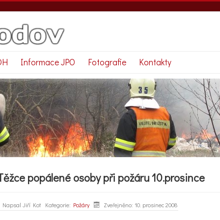
DH
Informace JPO
Fotografie
Kontakty
Těžce popálené osoby při požáru 10.prosince
Napsal
Jiří Kot
Kategorie:
Požáry
Zveřejněno: 10. prosinec 2008