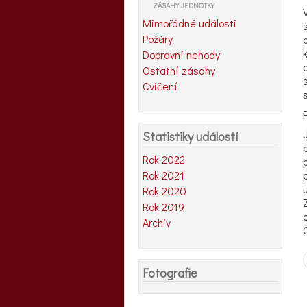
ZÁSAHY JEDNOTKY
Mimořádné události
Požáry
Dopravní nehody
Ostatní zásahy
Cvičení
Statistiky událostí
Rok 2022
Rok 2021
Rok 2020
Rok 2019
Archiv
Fotografie