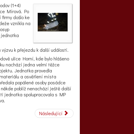
hodov (1+4)
bce Mírová. Po
í firmy došlo ke
deže vznikla na
posyp
 jednotka
ýzvu k přejezdu k další události.
dově ulice Horní, kde bylo hlášeno
ešku nachází jedna velmi těžce
bjektu. Jednotka provedla
materiálu a osvětlení místa
, předala popálené osoby posádce
e někde poblíž nenachází ještě další
ti jednotka spolupracovala s MP
va.
Následující