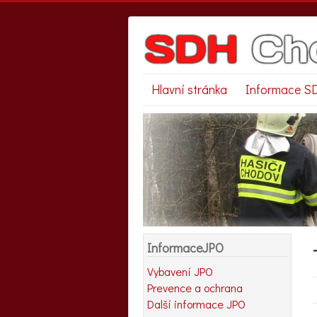
Hlavní stránka
Informace S
InformaceJPO
Vybavení JPO
Prevence a ochrana
Další informace JPO