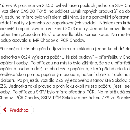
V úterý 9. prosince ve 23:50, byl vyhlášen poplach jednotce SDH C
s vozidlem CAS 20 T815, na událost „Únik ropných produktů“ do o
příjezdu na místo bylo velitelem zjištěno, že na parkovišti přepravn
krádeži nafty z jednoho ze zaparkovaných vozidel. Následkem krá
parkovišti ropná skvrna o velikosti 30x3 metry. Jednotka provedla 
sorbentem „Absodan Plus“ a provedla úklid komunikace. Na místě
spolupracovala s MP Chodov a PČR Chodov.
Při ukončení zásahu před odjezdem na základnu jednotka obdržela v
Jednotka v 0:24 vyjela na požár „ Nízké budovy“ – přístřešku v Cho
popálení osoby. Po příjezdu na místo bylo zjištěno, že se u přístř
popálená osoba a další osoba těžce popálená, která přicházela k o
předlékařskou pomoc popáleným osobám, hašení objektu i dalšího 
události. Po příjezdu vozidla ZZS výjezdového stanoviště Sokolov
ZZS. Jednotka také provedla prohlídku okolí místa požáru, jestli s
osoby. Po příjezdu SKPV bylo místo předáno PČR. Na místě událos
Chodov, PČR Chodov, SKPV PČR Sokolov a posádkou ZZS ze Sokolo
Předchozí